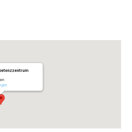
petenzzentrum
ien
igen