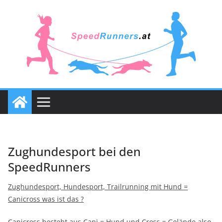
Zum
Inhalt
springen
Zughundesport bei den
SpeedRunners
Zughundesport, Hundesport, Trailrunning mit Hund =
Canicross was ist das ?
Canicross besteht aus Cani = Hund und Cross = Gelände also