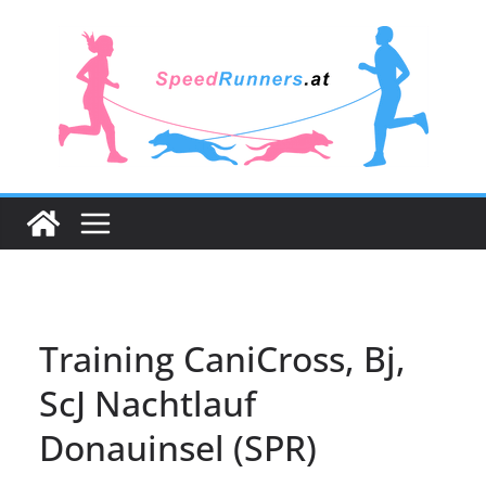
Zum
Inhalt
springen
Training CaniCross, Bj,
ScJ Nachtlauf
Donauinsel (SPR)