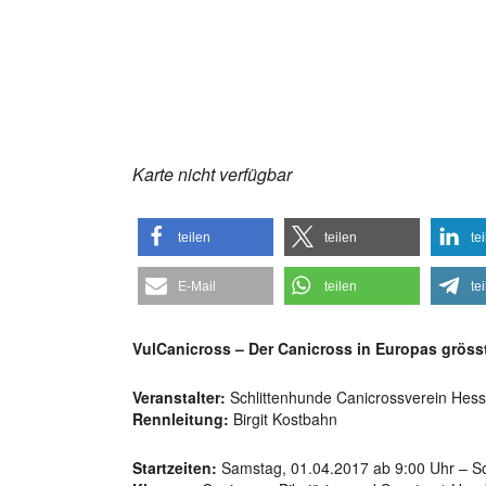
ICS herunterladen
Goo
Karte nicht verfügbar
teilen
teilen
te
E-Mail
teilen
te
VulCanicross – Der Canicross in Europas gröss
Veranstalter:
Schlittenhunde Canicrossverein Hes
Rennleitung:
Birgit Kostbahn
Startzeiten:
Samstag, 01.04.2017 ab 9:00 Uhr – S