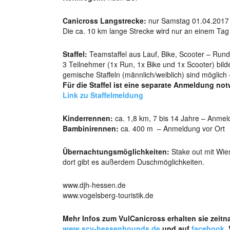
Canicross Langstrecke:
nur Samstag 01.04.2017 
Die ca. 10 km lange Strecke wird nur an einem Tag
Staffel:
Teamstaffel aus Lauf, Bike, Scooter – Rund
3 Teilnehmer (1x Run, 1x Bike und 1x Scooter) bilde
gemische Staffeln (männlich/weiblich) sind möglich
Für die Staffel ist eine separate Anmeldung no
Link zu Staffelmeldung
Kinderrennen:
ca. 1,8 km, 7 bis 14 Jahre – Anmel
Bambinirennen:
ca. 400 m – Anmeldung vor Ort
Übernachtungsmöglichkeiten:
Stake out mit Wie
dort gibt es außerdem Duschmöglichkeiten.
www.djh-hessen.de
www.vogelsberg-touristik.de
Mehr Infos zum VulCanicross erhalten sie zeitn
www.scv-hessenhounds.de
und auf
facebook
,