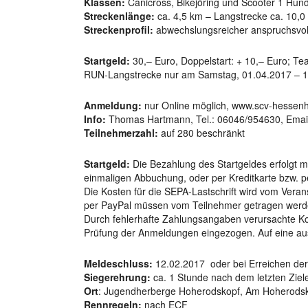
Klassen:
Canicross, Bikejöring und Scooter 1 Hund 
Streckenlänge:
ca. 4,5 km – Langstrecke ca. 10,0
Streckenprofil:
abwechslungsreicher anspruchsvoller
Startgeld:
30,– Euro, Doppelstart: + 10,– Euro; Tea
RUN-Langstrecke nur am Samstag, 01.04.2017 – 1
Anmeldung:
nur Online möglich, www.scv-hessen
Info:
Thomas Hartmann, Tel.: 06046/954630, Emai
Teilnehmerzahl:
auf 280 beschränkt
Startgeld:
Die Bezahlung des Startgeldes erfolgt mi
einmaligen Abbuchung, oder per Kreditkarte bzw. p
Die Kosten für die SEPA-Lastschrift wird vom Veran
per PayPal müssen vom Teilnehmer getragen werd
Durch fehlerhafte Zahlungsangaben verursachte K
Prüfung der Anmeldungen eingezogen. Auf eine au
Meldeschluss:
12.02.2017 oder bei Erreichen de
Siegerehrung:
ca. 1 Stunde nach dem letzten Ziele
Ort
: Jugendherberge Hoherodskopf,
Am Hoherodsk
Rennregeln:
nach ECF