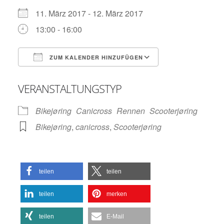
11. März 2017 - 12. März 2017
13:00 - 16:00
ZUM KALENDER HINZUFÜGEN
ICS herunterladen
Google Kalend
VERANSTALTUNGSTYP
Bikejøring
Canicross
Rennen
Scooterjøring
Bikejøring
,
canicross
,
Scooterjøring
teilen
teilen
teilen
merken
teilen
E-Mail