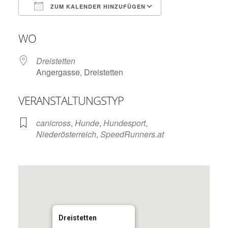
ZUM KALENDER HINZUFÜGEN
ICS herunterladen
Google Kalend
WO
Dreistetten
Angergasse, Dreistetten
VERANSTALTUNGSTYP
canicross
,
Hunde
,
Hundesport
,
Niederösterreich
,
SpeedRunners.at
Dreistetten