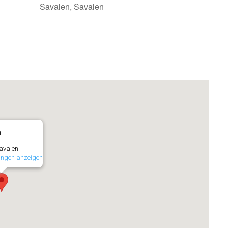
Savalen, Savalen
gle Kalender
iCalendar
n
avalen
ungen anzeigen