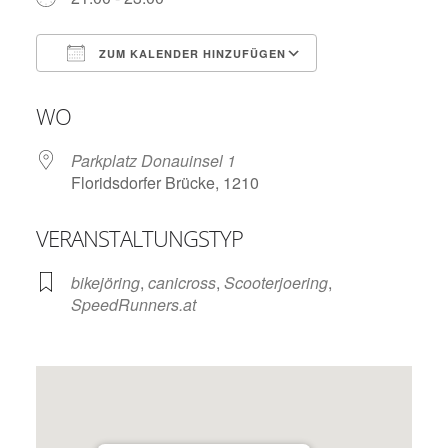
ZUM KALENDER HINZUFÜGEN
ICS herunterladen
Google Kalend
WO
Parkplatz Donauinsel 1
Floridsdorfer Brücke, 1210
VERANSTALTUNGSTYP
bikejöring
,
canicross
,
Scooterjoering
,
SpeedRunners.at