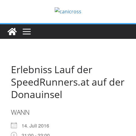
Zum
Inhalt
springen
Erlebniss Lauf der
SpeedRunners.at auf der
Donauinsel
WANN
14. Juli 2016
21:00 - 23:00