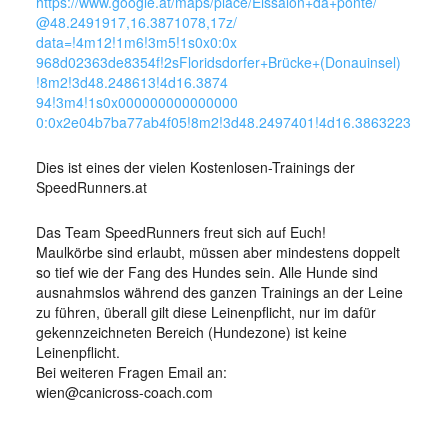
https://www.google.at/
maps/place/
Eissalon+da+ponte/
@48.2491917,16.3871078,17z/
data=!4m12!1m6!3m5!1s0x0:0x
968d02363de8354f!2sFlorids
dorfer+Brücke+(Donauinsel)
!8m2!3d48.248613!4d16.3874
94!3m4!1s0x000000000000000
0:0x2e04b7ba77ab4f05!8m2!3
d48.2497401!4d16.3863223
Dies ist eines der vielen Kostenlosen-Trainings der
SpeedRunners.at
Das Team SpeedRunners freut sich auf Euch!
Maulkörbe sind erlaubt, müssen aber mindestens doppelt
so tief wie der Fang des Hundes sein. Alle Hunde sind
ausnahmslos während des ganzen Trainings an der Leine
zu führen, überall gilt diese Leinenpflicht, nur im dafür
gekennzeichneten Bereich (Hundezone) ist keine
Leinenpflicht.
Bei weiteren Fragen Email an:
wien@canicross-coach.com