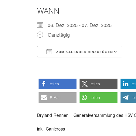
WANN
06. Dez. 2025 - 07. Dez. 2025
Ganztägig
ZUM KALENDER HINZUFÜGEN
ICS herunterladen
Goo
teilen
teilen
te
E-Mail
teilen
te
Dryland-Rennen + Generalversammlung des HSV-Ö
inkl. Canicross