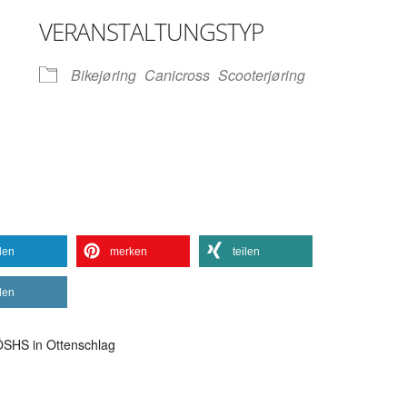
VERANSTALTUNGSTYP
Bikejøring
Canicross
Scooterjøring
gle Kalender
iCalendar
ilen
merken
teilen
ilen
SHS in Ottenschlag